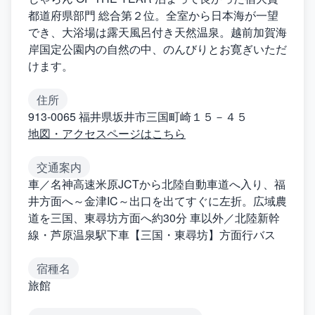
都道府県部門 総合第２位。全室から日本海が一望
でき、大浴場は露天風呂付き天然温泉。越前加賀海
岸国定公園内の自然の中、のんびりとお寛ぎいただ
けます。
住所
913-0065 福井県坂井市三国町崎１５－４５
地図・アクセスページはこちら
交通案内
車／名神高速米原JCTから北陸自動車道へ入り、福
井方面へ～金津IC～出口を出てすぐに左折。広域農
道を三国、東尋坊方面へ約30分 車以外／北陸新幹
線・芦原温泉駅下車【三国・東尋坊】方面行バス
宿種名
旅館