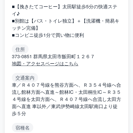
■【挽きたてコーヒー】太田駅徒歩5分の快適ステ
イ♪
■別館は【バス・トイレ独立】＋【洗濯機・簡易キ
ッチン完備】
■コンビニ徒歩1分で買い物に便利
住所
373-0851 群馬県太田市飯田町１２６７
地図・アクセスページはこちら
交通案内
車／Ｒ４０７号線を熊谷方面へ、Ｒ３５４号線へ合
流し館林方面へ直進～館林IC・太田桐生IC～Ｒ３５
４号線を太田方面へ、Ｒ４０７号線へ合流し太田方
面へ直進 車以外／東武伊勢崎線太田駅南口より徒
歩５分
宿種名