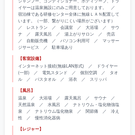
シャンプー、コンディショナー、ボディソープ、ドラ
イヤーは温泉施設にのみご用意しております。 ／
宿泊棟である研修センター全体に無線ＬＡＮ配置して
います。（一部、繋がりにくい場所がございます）
／ レストラン ／ 会議室 ／ 大浴場 ／ サウ
ナ ／ 露天風呂 ／ 湯上がりサロン ／ 売店
／ 自動販売機 ／ パソコン利用可 ／ マッサー
ジサービス ／ 駐車場あり
【客室設備】
インターネット接続(無線LAN形式) ／ ドライヤー
(一部) ／ 電気スタンド ／ 個別空調 ／ タオ
ル ／ バスタオル ／ 浴衣 ／ スリッパ
【風呂】
温泉 ／ 大浴場 ／ 露天風呂 ／ サウナ ／
天然温泉 ／ 水風呂 ／ ナトリウム・塩化物強塩
泉 ／ ナトリウム塩化物泉 ／ 関節痛 ／ 冷え
性 ／ 慢性消化器病
【レジャー】