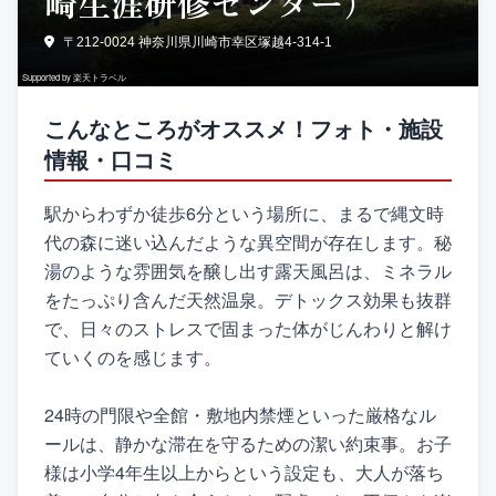
崎生涯研修センター）
〒212-0024 神奈川県川崎市幸区塚越4-314-1
Supported by 楽天トラベル
こんなところがオススメ！フォト・施設
情報・口コミ
駅からわずか徒歩6分という場所に、まるで縄文時
代の森に迷い込んだような異空間が存在します。秘
湯のような雰囲気を醸し出す露天風呂は、ミネラル
をたっぷり含んだ天然温泉。デトックス効果も抜群
で、日々のストレスで固まった体がじんわりと解け
ていくのを感じます。
24時の門限や全館・敷地内禁煙といった厳格なル
ールは、静かな滞在を守るための潔い約束事。お子
様は小学4年生以上からという設定も、大人が落ち