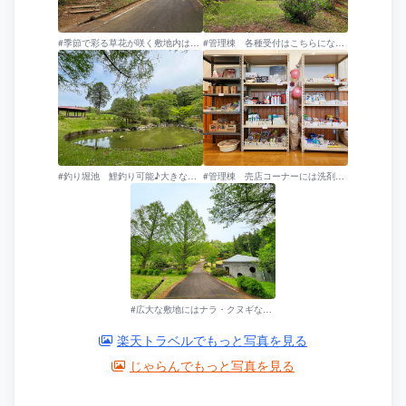
#季節で彩る草花が咲く敷地内は朝の散歩もオススメ
#管理棟 各種受付はこちらになります
#釣り堀池 鯉釣り可能♪大きな鯉を見つけよう
#管理棟 売店コーナーには洗剤やトングや網・薪などをご用意
#広大な敷地にはナラ・クヌギなどの自然林に囲まれています
楽天トラベルでもっと写真を見る
じゃらんでもっと写真を見る