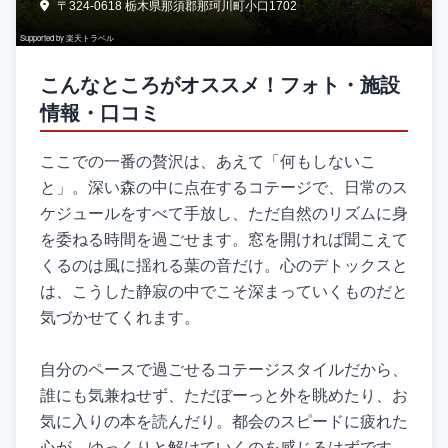
〒324-0618 栃木県那須郡那珂川町小口1702
Supported by 楽天トラベル
こんなところがオススメ！フォト・施設
情報・口コミ
ここでの一番の贅沢は、あえて「何もしないこ
と」。深い森の中に点在するコテージで、日常のス
ケジュールをすべて手放し、ただ自然のリズムに身
を委ねる時間を過ごせます。窓を開ければ聞こえて
くるのは風に揺れる葉の音だけ。心のデトックスと
は、こうした静寂の中でこそ深まっていくものだと
気づかせてくれます。
自分のペースで過ごせるコテージスタイルだから、
誰にも気兼ねせず、ただぼーっと外を眺めたり、お
気に入りの本を読んだり。都会のスピードに疲れた
心が、ゆっくりと解けていくのを感じるはずです。