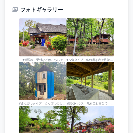
フォトギャラリー
#管理棟 受付などはこちらで
#八角タイプ 鳥の鳴き声で目覚める清々しい朝を迎えてみては？
#えんぴつタイプ えんぴつのようにユニークな形をした可愛らしいデザインのバンガロー。
#BBQハウス 池を望む高台で、雨でも安心の屋根付きBBQスペースがございます