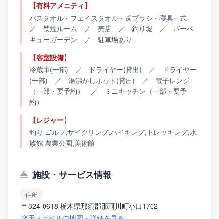
【有料アメニティ】
バスタオル・フェイスタオル・歯ブラシ・寝具一式
／ 禁煙ルーム ／ 売店 ／ 釣り堀 ／ バーベ
キューガーデン ／ 駐車場あり
【客室設備】
冷蔵庫(一部) ／ ドライヤー(貸出) ／ ドライヤー
(一部) ／ 湯沸かしポット(貸出) ／ 電子レンジ
（一部・要予約） ／ ミニキッチン（一部・要予
約）
【レジャー】
釣り,ゴルフ,サイクリング,ハイキング,トレッキング,水
族館,農業公園,美術館
施設・サービス情報
住所
〒324-0618 栃木県那須郡那珂川町小口1702
楽天トラベルで地図・詳細を見る