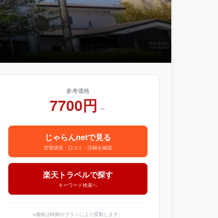
参考価格
7700円
～
じゃらんnetで見る
空室状況・口コミ・詳細を確認
楽天トラベルで探す
キーワード検索へ
※価格は時期やプランにより変動します。