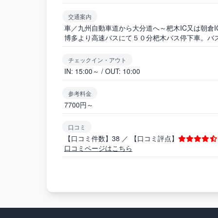
交通案内
車／九州自動車道から大分道へ～杷木IC又は朝倉
博多より高速バスにて５０分杷木バス停下車。バ
チェックイン・アウト
IN: 15:00～ / OUT: 10:00
参考料金
7700円～
口コミ
【口コミ件数】38 ／ 【口コミ評点】
口コミページはこちら