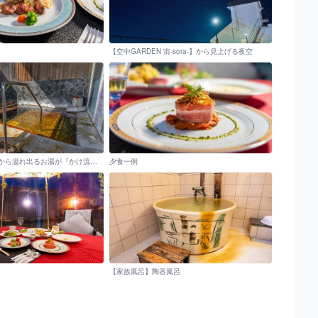
【空中GARDEN 宙-sora-】から見上げる夜空
【露天風呂】湯舟から溢れ出るお湯が『かけ流し』の証拠！
夕食一例
【家族風呂】陶器風呂