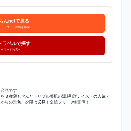
らんnetで見る
況・口コミ・詳細を確認
トラベルで探す
キーワード検索へ
は必見です！
を３種類も含んだトリプル美肌の湯♪和洋テイストの人気デ
らの景色、夕陽は必見！全館フリーＷifi完備！