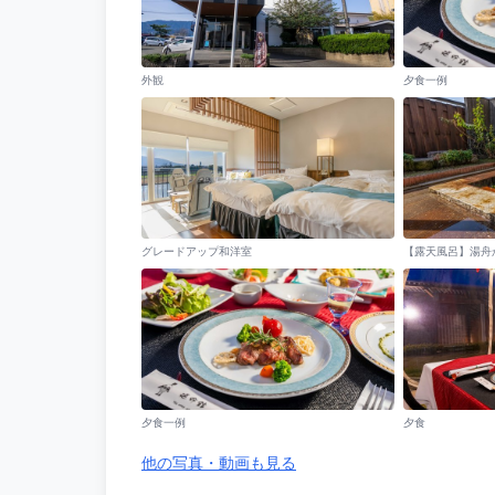
外観
夕食一例
グレードアップ和洋室
夕食一例
夕食
他の写真・動画も見る