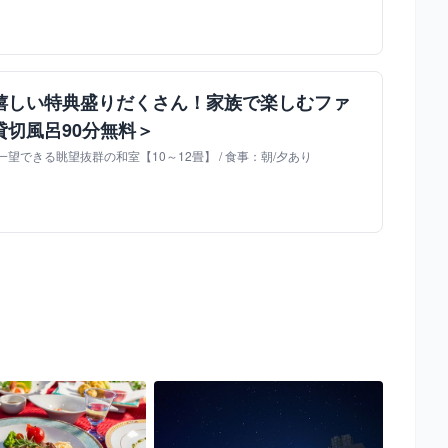
嬉しい特典盛りだくさん！家族で楽しむファ
貸切風呂90分無料＞
望できる眺望抜群の和室【10～12畳】 / 食事：朝/夕あり