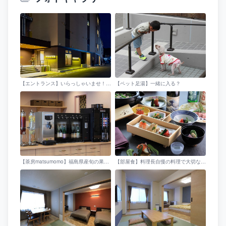
【エントランス】いらっしゃいませ！松島屋 桃香へようこそ。どうぞごゆっくりなさってください。
【ペット足湯】一緒に入る？
【茶房matsumomo】福島県産旬の果物を使ったクラフトドリンクや地酒が飲み放題！是非お楽しみ下さい！
【部屋食】料理長自慢の料理で大切な人とお部屋でゆっくり・・・。