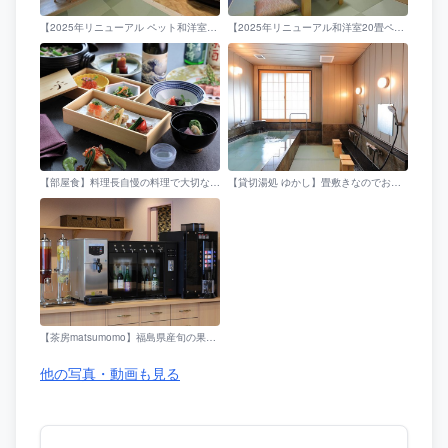
【2025年リニューアル ペット和洋室20畳】ペットと一緒に食事も出来ます。内湯付き
【2025年リニューアル和洋室20畳ペットOK！】ファミリールーム 座卓 ※ジアイーノ・エアドッグ 内湯あり
【部屋食】料理長自慢の料理で大切な人とお部屋でゆっくり・・・。
【貸切湯処 ゆかし】畳敷きなのでお子様、高齢者の方も安心です。カップルやご家族にも人気です。
【茶房matsumomo】福島県産旬の果物を使ったクラフトドリンクや地酒が飲み放題！是非お楽しみ下さい！
他の写真・動画も見る