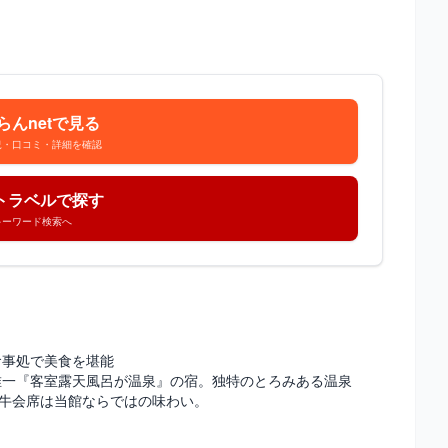
らんnetで見る
況・口コミ・詳細を確認
トラベルで探す
キーワード検索へ
食事処で美食を堪能
唯一『客室露天風呂が温泉』の宿。独特のとろみある温泉
騨牛会席は当館ならではの味わい。