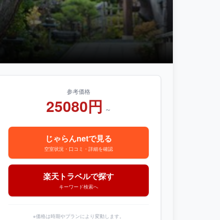
参考価格
25080円
～
じゃらんnetで見る
空室状況・口コミ・詳細を確認
楽天トラベルで探す
キーワード検索へ
※価格は時期やプランにより変動します。