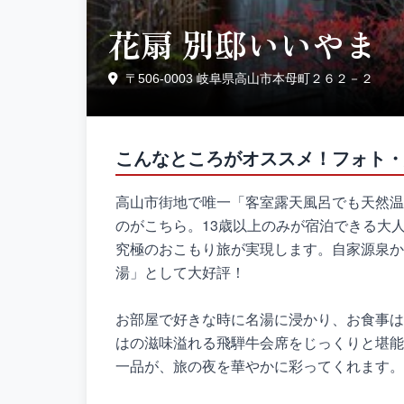
花扇 別邸いいやま
〒506-0003 岐阜県高山市本母町２６２－２
こんなところがオススメ！フォト・
高山市街地で唯一「客室露天風呂でも天然温
のがこちら。13歳以上のみが宿泊できる大
究極のおこもり旅が実現します。自家源泉か
湯」として大好評！
お部屋で好きな時に名湯に浸かり、お食事は
はの滋味溢れる飛騨牛会席をじっくりと堪能
一品が、旅の夜を華やかに彩ってくれます。