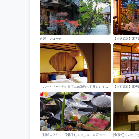
玄関アプローチ
【自家源泉】露天
［スーペリア一例］客室には飛騨の家具をレイアウト。ベッドはシモンズ社のマット
【自家源泉】露天
【別邸スタイル：飛騨牛しゃぶしゃぶ会席の一例】