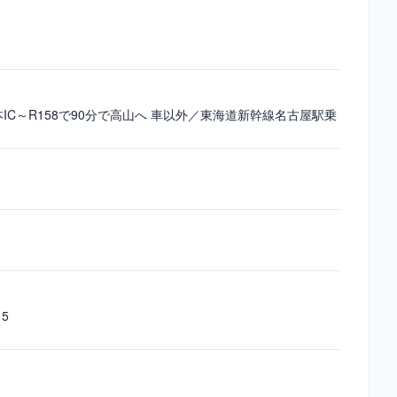
IC～R158で90分で高山へ 車以外／東海道新幹線名古屋駅乗
5