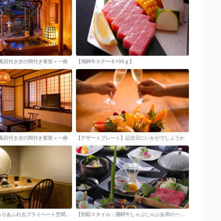
風呂付き次の間付き客室＝一例
【飛騨牛ステーキ100ｇ】
風呂付き次の間付き客室＝一例
【デザートプレート】記念日にいかがでしょうか
[食事処]木のぬくもりあふれるプライベート空間の個室食事処
【別邸スタイル：飛騨牛しゃぶしゃぶ会席の一例】