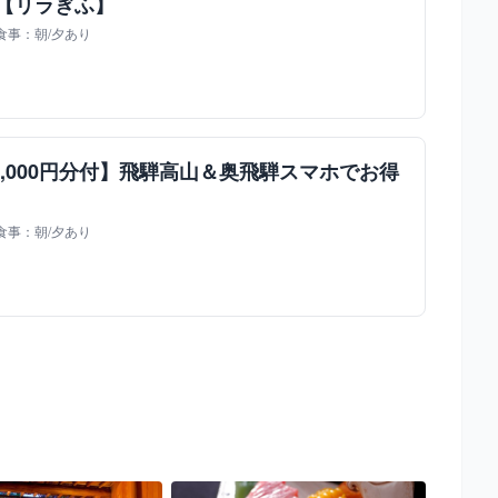
 【リラぎふ】
 食事：朝/夕あり
,000円分付】飛騨高山＆奥飛騨スマホでお得
 食事：朝/夕あり