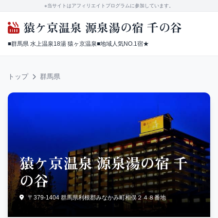
※当サイトはアフィリエイトプログラムに参加しています。
猿ケ京温泉 源泉湯の宿 千の谷
■群馬県 水上温泉18湯 猿ヶ京温泉■地域人気NO.1宿★
トップ
群馬県
猿ケ京温泉 源泉湯の宿 千
の谷
〒379-1404 群馬県利根郡みなかみ町相俣２４８番地