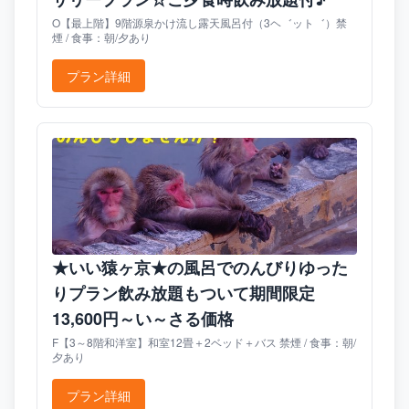
O【最上階】9階源泉かけ流し露天風呂付（3ヘ゛ット゛）禁
煙 / 食事：朝/夕あり
プラン詳細
★いい猿ヶ京★の風呂でのんびりゆった
りプラン飲み放題もついて期間限定
13,600円～い～さる価格
F【3～8階和洋室】和室12畳＋2ベッド＋バス 禁煙 / 食事：朝/
夕あり
プラン詳細