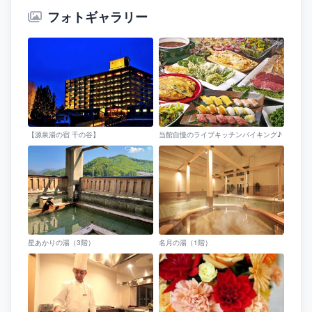
フォトギャラリー
【源泉湯の宿 千の谷】
当館自慢のライブキッチンバイキング♪
星あかりの湯（3階）
名月の湯（1階）