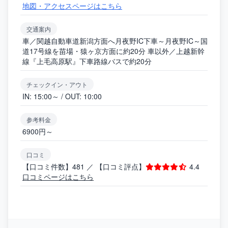
地図・アクセスページはこちら
交通案内
車／関越自動車道新潟方面へ月夜野IC下車～月夜野IC～国
道17号線を苗場・猿ヶ京方面に約20分 車以外／上越新幹
線『上毛高原駅』下車路線バスで約20分
チェックイン・アウト
IN: 15:00～ / OUT: 10:00
参考料金
6900円～
口コミ
【口コミ件数】481 ／ 【口コミ評点】
4.4
口コミページはこちら