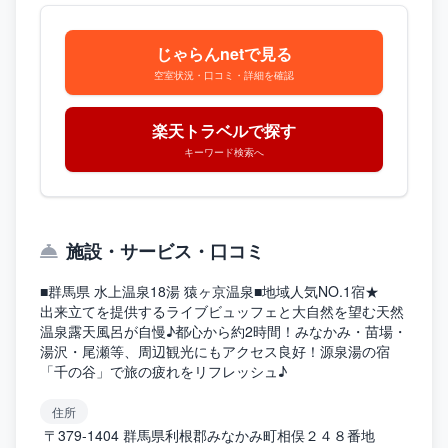
じゃらんnetで見る
空室状況・口コミ・詳細を確認
楽天トラベルで探す
キーワード検索へ
施設・サービス・口コミ
■群馬県 水上温泉18湯 猿ヶ京温泉■地域人気NO.1宿★
出来立てを提供するライブビュッフェと大自然を望む天然
温泉露天風呂が自慢♪都心から約2時間！みなかみ・苗場・
湯沢・尾瀬等、周辺観光にもアクセス良好！源泉湯の宿
「千の谷」で旅の疲れをリフレッシュ♪
住所
〒379-1404 群馬県利根郡みなかみ町相俣２４８番地