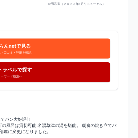
12畳和室（２０２３年1月リニューアル）
らんnetで見る
況・口コミ・詳細を確認
トラベルで探す
キーワード検索へ
てパン大好評!！
所の風呂は貸切可能!名湯草津の湯を堪能。 朝食の焼き立てパ
7部屋に変更になりました。