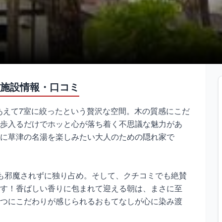
施設情報・口コミ
らあえて7室に絞ったという贅沢な空間。木の質感にこだ
歩入るだけでホッと心が落ち着く不思議な魅力があ
に草津の名湯を楽しみたい大人のための隠れ家で
も邪魔されずに独り占め。そして、クチコミでも絶賛
す！香ばしい香りに包まれて迎える朝は、まさに至
つにこだわりが感じられるおもてなしが心に染み渡