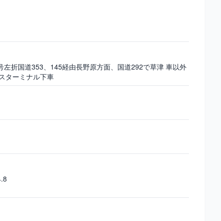
左折国道353、145経由長野原方面、国道292で草津 車以外
バスターミナル下車
.8