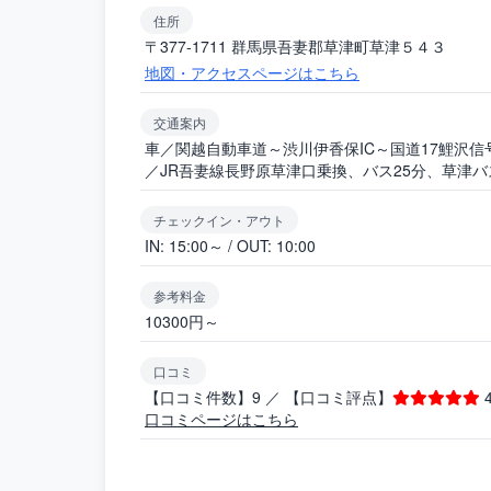
住所
〒377-1711 群馬県吾妻郡草津町草津５４３
地図・アクセスページはこちら
交通案内
車／関越自動車道～渋川伊香保IC～国道17鯉沢信号
／JR吾妻線長野原草津口乗換、バス25分、草津
チェックイン・アウト
IN: 15:00～ / OUT: 10:00
参考料金
10300円～
口コミ
【口コミ件数】9 ／ 【口コミ評点】
4
口コミページはこちら