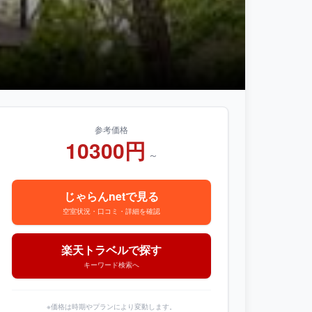
参考価格
10300円
～
じゃらんnetで見る
空室状況・口コミ・詳細を確認
楽天トラベルで探す
キーワード検索へ
※価格は時期やプランにより変動します。