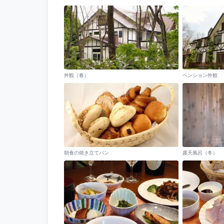
外観（春）
ペンション外観
朝食の焼き立てパン
露天風呂（冬）