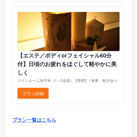
【エステ／ボディorフェイシャル60分
付】日頃のお疲れをほぐして軽やかに美
しく
ツインルーム36平米（1～3名様）【禁煙】 / 食事：朝/夕あり
プラン詳細
プラン一覧はこちら