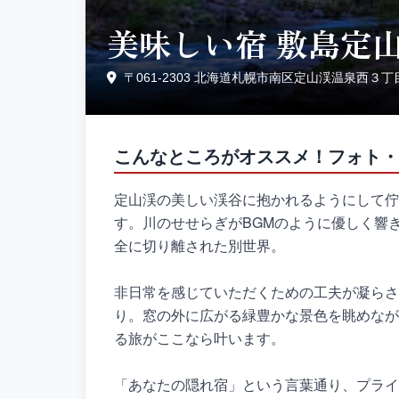
美味しい宿 敷島定
〒061-2303 北海道札幌市南区定山渓温泉西３
こんなところがオススメ！フォト・
定山渓の美しい渓谷に抱かれるようにして佇
す。川のせせらぎがBGMのように優しく響
全に切り離された別世界。
非日常を感じていただくための工夫が凝らさ
り。窓の外に広がる緑豊かな景色を眺めなが
る旅がここなら叶います。
「あなたの隠れ宿」という言葉通り、プライ