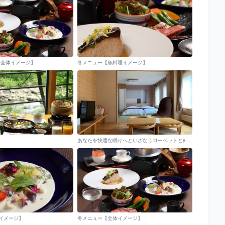
【全体イメージ】
冬メニュー【魚料理イメージ】
あなたを快適な眠りへといざなうローベットとyogiboをご用意しました。
イメージ】
冬メニュー【全体イメージ】