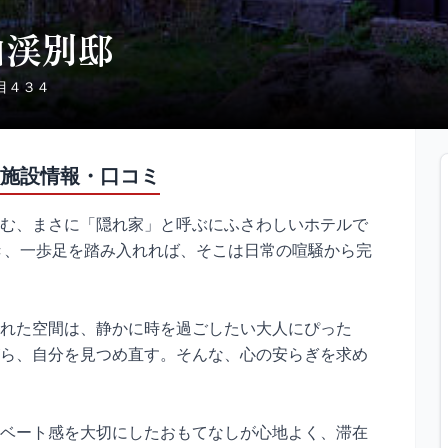
山渓別邸
丁目４３４
施設情報・口コミ
む、まさに「隠れ家」と呼ぶにふさわしいホテルで
き、一歩足を踏み入れれば、そこは日常の喧騒から完
れた空間は、静かに時を過ごしたい大人にぴった
ら、自分を見つめ直す。そんな、心の安らぎを求め
ベート感を大切にしたおもてなしが心地よく、滞在