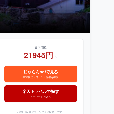
参考価格
21945円
～
じゃらんnetで見る
空室状況・口コミ・詳細を確認
楽天トラベルで探す
キーワード検索へ
※価格は時期やプランにより変動します。