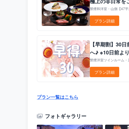
極上の非日常を
禁煙和洋室・山側【47平米
プラン詳細
【早期割】30日
へ♪ ※10日前よ
禁煙洋室ツインルーム・川側
プラン詳細
プラン一覧はこちら
フォトギャラリー