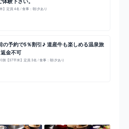
ご体験下さい。
】定員 4名 / 食事：朝/夕あり
前の予約で5％割引♪ 道産牛も楽しめる温泉旅
り返金不可
【37平米】定員 3名 / 食事：朝/夕あり