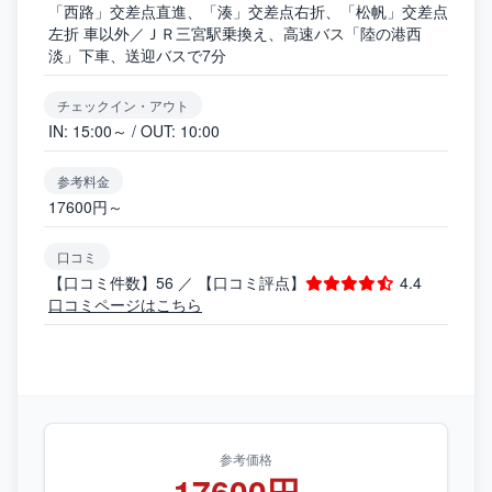
「西路」交差点直進、「湊」交差点右折、「松帆」交差点
左折 車以外／ＪＲ三宮駅乗換え、高速バス「陸の港西
淡」下車、送迎バスで7分
チェックイン・アウト
IN: 15:00～ / OUT: 10:00
参考料金
17600円～
口コミ
【口コミ件数】56 ／ 【口コミ評点】
4.4
口コミページはこちら
参考価格
17600円