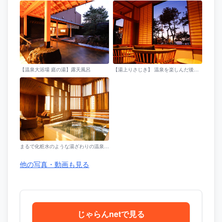
【温泉大浴場 庭の湯】露天風呂
【湯上りさじき】 温泉を楽しんだ後は、ほぐれた身体を休める湯上り処へ。
まるで化粧水のような湯ざわりの温泉を湛える専有露天風呂を全室に備えた特別客室(写真はTypeA)
他の写真・動画も見る
じゃらんnetで見る