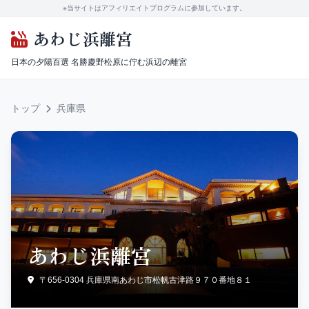
※当サイトはアフィリエイトプログラムに参加しています。
あわじ浜離宮
日本の夕陽百選 名勝慶野松原に佇む浜辺の離宮
トップ
兵庫県
あわじ浜離宮
〒656-0304 兵庫県南あわじ市松帆古津路９７０番地８１