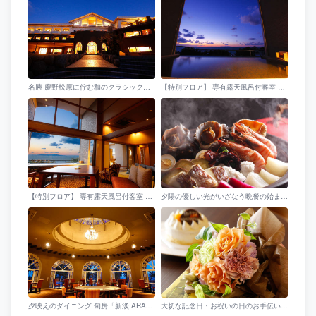
名勝 慶野松原に佇む和のクラシックリゾート「あわじ浜離宮」
【特別フロア】 専有露天風呂付客室 TypeH （露天風呂）
【特別フロア】 専有露天風呂付客室 TypeH
夕陽の優しい光がいざなう晩餐の始まり。（お料理イメージ）
夕映えのダイニング 旬房「新淡 ARATAN」
大切な記念日・お祝いの日のお手伝い。記念日ケーキやブーケなどうれしい特典がいっぱい(写真はイメージ)