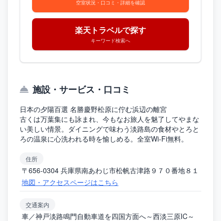
空室状況・口コミ・詳細を確認
楽天トラベルで探す
キーワード検索へ
施設・サービス・口コミ
日本の夕陽百選 名勝慶野松原に佇む浜辺の離宮
古くは万葉集にも詠まれ、今もなお旅人を魅了してやまな
い美しい情景。ダイニングで味わう淡路島の食材やとろと
ろの温泉に心洗われる時を愉しめる。全室Wi-Fi無料。
住所
〒656-0304 兵庫県南あわじ市松帆古津路９７０番地８１
地図・アクセスページはこちら
交通案内
車／神戸淡路鳴門自動車道を四国方面へ～西淡三原IC～