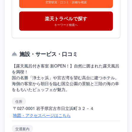
空室状況・口コミ・詳細を確認
楽天トラベルで探す
キーワード検索へ
施設・サービス・口コミ
【露天風呂付き客室 新OPEN！】自然に囲まれた露天風呂
を満喫！
国の名勝「浄土ヶ浜」や宮古湾を望む高台に建つホテル。
海側の客室から朝日を臨む国立公園の景観と三陸の海の幸
をもちいたビュッフェが魅力。
住所
〒027-0001 岩手県宮古市日立浜町３２－４
地図・アクセスページはこちら
交通案内