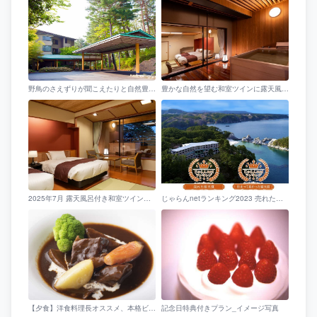
野鳥のさえずりが聞こえたりと自然豊かな国立公園内に建つホテルです。
豊かな自然を望む和室ツインに露天風呂が楽しめるお部屋
2025年7月 露天風呂付き和室ツイン誕生
じゃらんnetランキング2023 売れた宿大賞 岩手県 第２位泊って良かった宿大賞 岩手県 第３位
【夕食】洋食料理長オススメ、本格ビーフシチュー／例
記念日特典付きプラン_イメージ写真