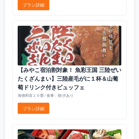
プラン詳細
【みやこ宿泊割対象！ 魚彩王国 三陸ぜい
たくざんまい】三陸産毛がに１杯＆山葡
萄ドリンク付きビュッフェ
海側和室１０畳 / 食事：朝/夕あり
プラン詳細