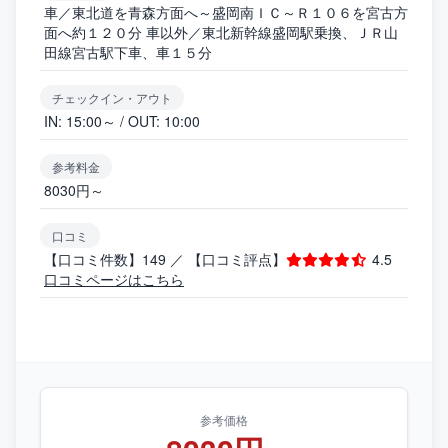
車／東北道を青森方面へ～盛岡南ＩＣ～Ｒ１０６を宮古方
面へ約１２０分 車以外／東北新幹線盛岡駅乗換、ＪＲ山
田線宮古駅下車、車１５分
チェックイン・アウト
IN: 15:00～ / OUT: 10:00
参考料金
8030円～
口コミ
【口コミ件数】149 ／ 【口コミ評点】
4.5
口コミページはこちら
参考価格