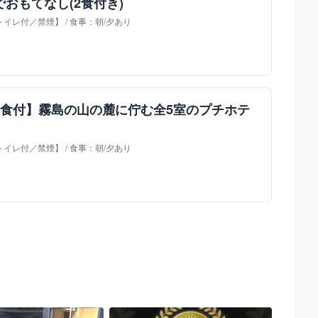
おもてなし(2食付き)
イレ付／禁煙】 / 食事：朝/夕あり
2食付】霧島の山の麓に佇む全5室のプチホテ
イレ付／禁煙】 / 食事：朝/夕あり