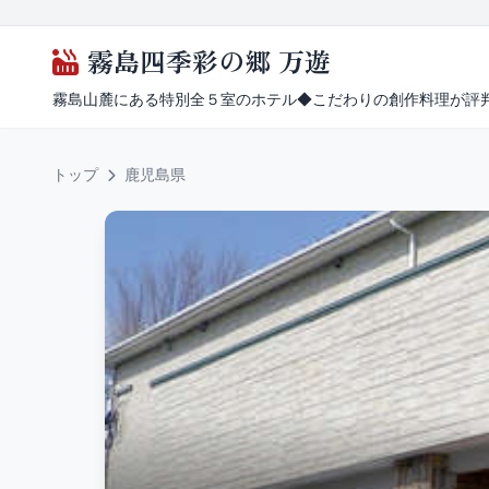
霧島四季彩の郷 万遊
霧島山麓にある特別全５室のホテル◆こだわりの創作料理が評
トップ
鹿児島県