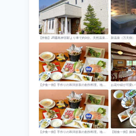
【外観】JR霧島神宮駅より車で約3分。天然温泉、手作りの創作料理をお愉しみいただけるプチホテルです。
新温泉（万天側）
【夕食一例】手作りの和洋折衷の創作料理。地産地消、旬を大事にしたお料理の数々をご堪能下さい。
【夕食一例】手作りの和洋折衷の創作料理。地産地消、旬を大事にしたお料理の数々をご堪能下さい。