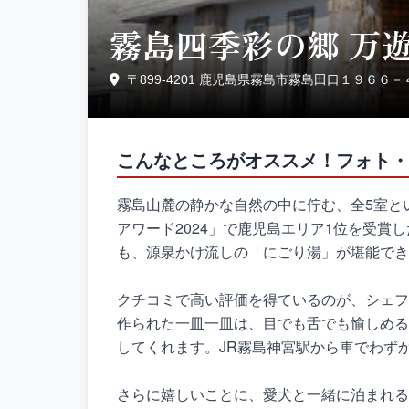
霧島四季彩の郷 万
〒899-4201 鹿児島県霧島市霧島田口１９６６－
こんなところがオススメ！フォト・
霧島山麓の静かな自然の中に佇む、全5室と
アワード2024」で鹿児島エリア1位を受
も、源泉かけ流しの「にごり湯」が堪能でき
クチコミで高い評価を得ているのが、シェフ
作られた一皿一皿は、目でも舌でも愉しめる
してくれます。JR霧島神宮駅から車でわず
さらに嬉しいことに、愛犬と一緒に泊まれる