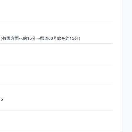
４
牧園方面へ約15分→県道60号線を約15分）
5