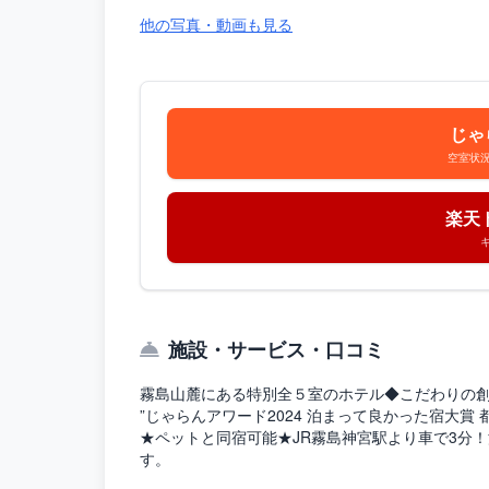
他の写真・動画も見る
じゃ
空室状
楽天
施設・サービス・口コミ
霧島山麓にある特別全５室のホテル◆こだわりの
”じゃらんアワード2024 泊まって良かった宿大賞 
★ペットと同宿可能★JR霧島神宮駅より車で3分
す。