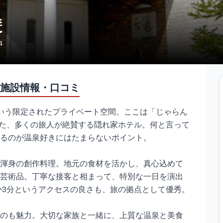
遊
４
施設情報・口コミ
いう限定されたプライベート空間。ここは「じゃらん
賞した、多くの旅人が絶賛する隠れ家ホテル。何と言って
るのが温泉好きにはたまらないポイント。
渾身の創作料理。地元の食材を活かし、真心込めて
芸術品。丁寧な接客と相まって、特別な一日を演出
か3分というアクセスの良さも、旅の拠点として優秀。
のも魅力。大切な家族と一緒に、上質な温泉と美食