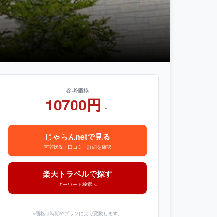
参考価格
10700円
～
じゃらんnetで見る
空室状況・口コミ・詳細を確認
楽天トラベルで探す
キーワード検索へ
※価格は時期やプランにより変動します。