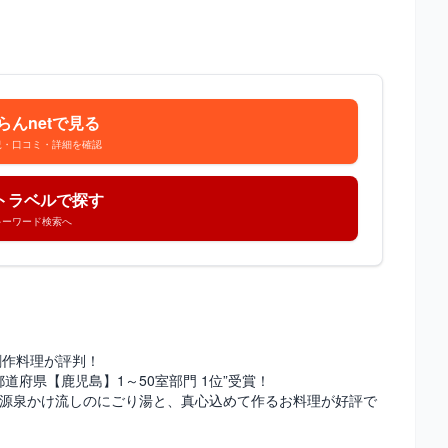
らんnetで見る
況・口コミ・詳細を確認
トラベルで探す
キーワード検索へ
創作料理が評判！
都道府県【鹿児島】1～50室部門 1位”受賞！
！源泉かけ流しのにごり湯と、真心込めて作るお料理が好評で