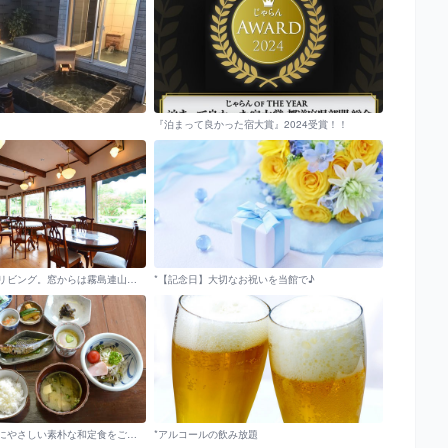
『泊まって良かった宿大賞』2024受賞！！
お花や緑が可愛いリビング。窓からは霧島連山がご覧いただけます。
*【記念日】大切なお祝いを当館で♪
【朝食一例】身体にやさしい素朴な和定食をご用意。自家製味噌を使った味噌汁が好評です♪
*アルコールの飲み放題