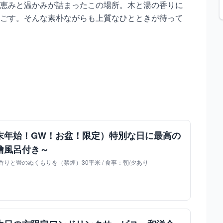
恵みと温かみが詰まったこの場所。木と湯の香りに
ごす。そんな素朴ながらも上質なひとときが待って
末年始！GW！お盆！限定）特別な日に最高の
檜風呂付き～
りと畳のぬくもりを（禁煙）30平米 / 食事：朝/夕あり