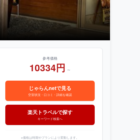
参考価格
10334円
～
じゃらんnetで見る
空室状況・口コミ・詳細を確認
楽天トラベルで探す
キーワード検索へ
※価格は時期やプランにより変動します。