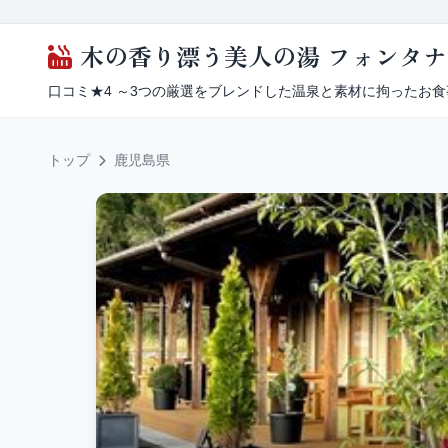
木の香り漂う美人の湯 フォンタ
口コミ★4 ～3つの厳選をブレンドした温泉と素材に拘ったお食
トップ
鹿児島県