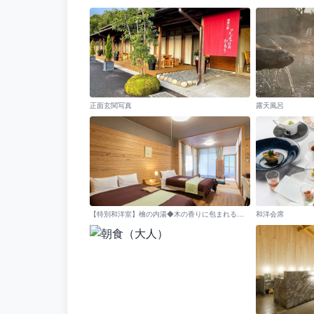
正面玄関写真
露天風呂
【特別和洋室】檜の内湯◆木の香りに包まれる特別な時間（禁煙）
和洋会席