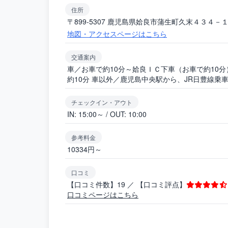
住所
〒899-5307 鹿児島県姶良市蒲生町久末４３４－
地図・アクセスページはこちら
交通案内
車／お車で約10分～姶良ＩＣ下車（お車で約10
約10分 車以外／鹿児島中央駅から、JR日豊線乗
チェックイン・アウト
IN: 15:00～ / OUT: 10:00
参考料金
10334円～
口コミ
【口コミ件数】19 ／ 【口コミ評点】
口コミページはこちら