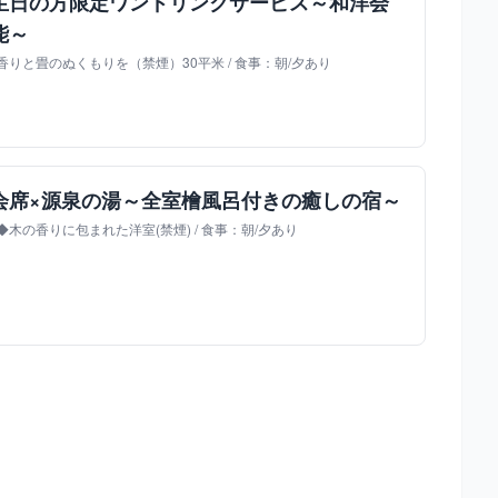
生日の方限定ワンドリンクサービス～和洋会
能～
りと畳のぬくもりを（禁煙）30平米 / 食事：朝/夕あり
会席×源泉の湯～全室檜風呂付きの癒しの宿～
木の香りに包まれた洋室(禁煙) / 食事：朝/夕あり