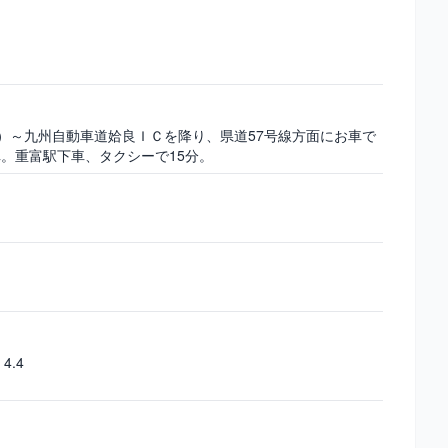
１
分）～九州自動車道姶良ＩＣを降り、県道57号線方面にお車で
車。重富駅下車、タクシーで15分。
4.4