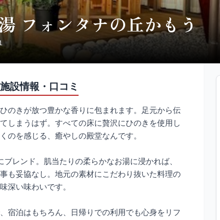
湯 フォンタナの丘かもう
１
施設情報・口コミ
ひのきが放つ豊かな香りに包まれます。足元から伝
てしまうはず。すべての床に贅沢にひのきを使用し
くのを感じる、癒やしの殿堂なんです。
にブレンド。肌当たりの柔らかなお湯に浸かれば、
事も妥協なし。地元の素材にこだわり抜いた料理の
味深い味わいです。
、宿泊はもちろん、日帰りでの利用でも心身をリフ