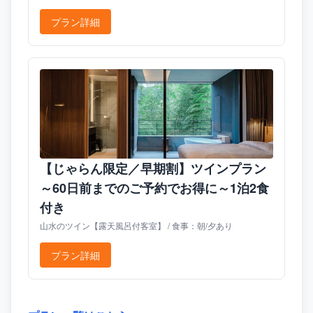
プラン詳細
【じゃらん限定／早期割】ツインプラン
～60日前までのご予約でお得に～1泊2食
付き
山水のツイン【露天風呂付客室】 / 食事：朝/夕あり
プラン詳細