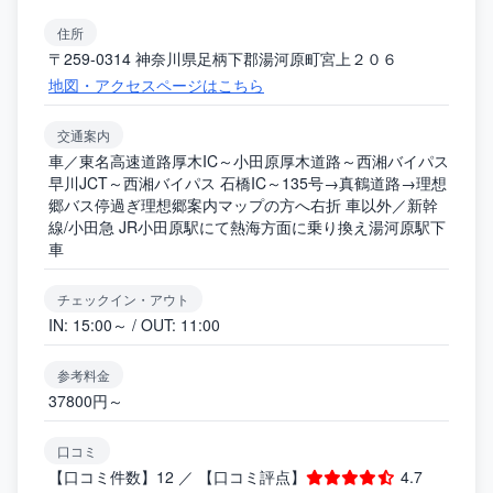
住所
〒259-0314 神奈川県足柄下郡湯河原町宮上２０６
地図・アクセスページはこちら
交通案内
車／東名高速道路厚木IC～小田原厚木道路～西湘バイパス
早川JCT～西湘バイパス 石橋IC～135号→真鶴道路→理想
郷バス停過ぎ理想郷案内マップの方へ右折 車以外／新幹
線/小田急 JR小田原駅にて熱海方面に乗り換え湯河原駅下
車
チェックイン・アウト
IN: 15:00～ / OUT: 11:00
参考料金
37800円～
口コミ
【口コミ件数】12 ／ 【口コミ評点】
4.7