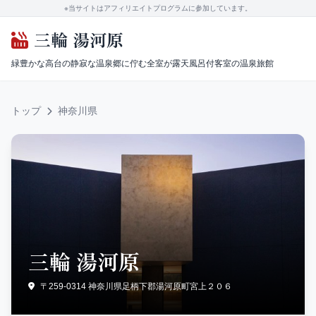
※当サイトはアフィリエイトプログラムに参加しています。
三輪 湯河原
緑豊かな高台の静寂な温泉郷に佇む全室が露天風呂付客室の温泉旅館
トップ
神奈川県
三輪 湯河原
〒259-0314 神奈川県足柄下郡湯河原町宮上２０６