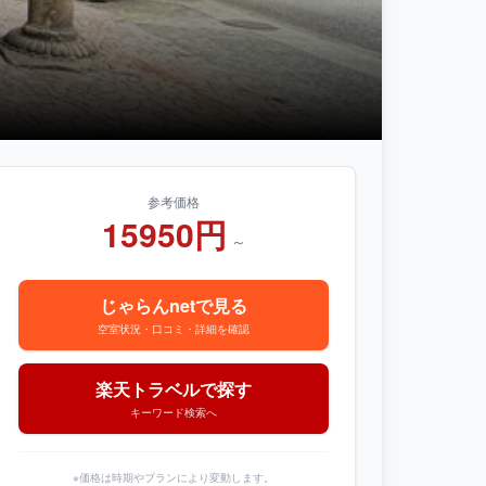
参考価格
15950円
～
じゃらんnetで見る
空室状況・口コミ・詳細を確認
楽天トラベルで探す
キーワード検索へ
※価格は時期やプランにより変動します。