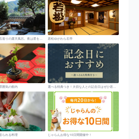
悠々とした黒松と石造りの露天風呂。夜は星を仰ぎ、朝は清々しい出ずる陽を
若松ゆがわら石亭
雰囲気の館内
選べる特典つき！大切な人との記念日はぜひ若松で
彩られる料理
じゃらんお得な10日間開催中！