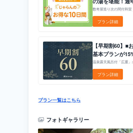
の湯を堪能！通
数奇屋造り次の間付和室（
プラン詳細
【早期割60】■
基本プランが15
温泉露天風呂付「広重」オリ
プラン詳細
プラン一覧はこちら
フォトギャラリー