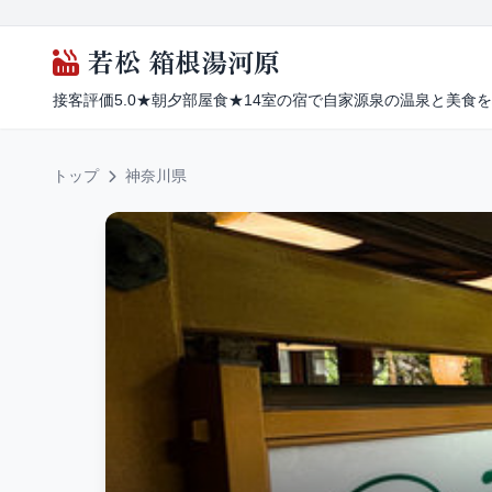
若松 箱根湯河原
接客評価5.0★朝夕部屋食★14室の宿で自家源泉の温泉と美食
トップ
神奈川県