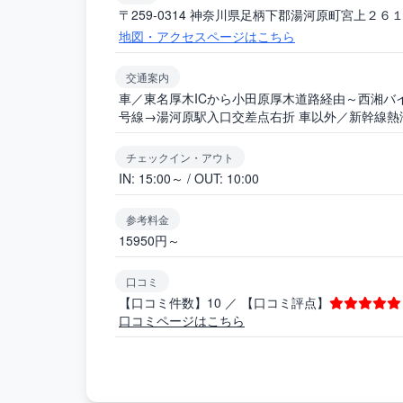
〒259-0314 神奈川県足柄下郡湯河原町宮上２６
地図・アクセスページはこちら
交通案内
車／東名厚木ICから小田原厚木道路経由～西湘バイパ
号線→湯河原駅入口交差点右折 車以外／新幹線熱
チェックイン・アウト
IN: 15:00～ / OUT: 10:00
参考料金
15950円～
口コミ
【口コミ件数】10 ／ 【口コミ評点】
口コミページはこちら