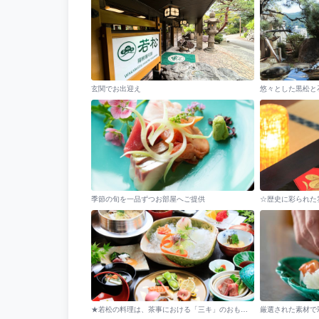
玄関でお出迎え
季節の旬を一品ずつお部屋へご提供
☆歴史に彩られた
★若松の料理は、茶事における「三キ」のおもてなしの心が宿ります。
厳選された素材で