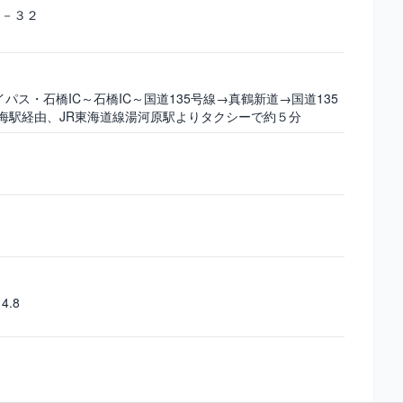
１－３２
ス・石橋IC～石橋IC～国道135号線→真鶴新道→国道135
海駅経由、JR東海道線湯河原駅よりタクシーで約５分
4.8