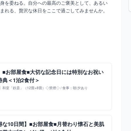
身を委ねる。自分への最高のご褒美として、あるい
まれる、贅沢な休日をここで過ごしてみませんか。
】■お部屋食■大切な記念日には特別なお祝い
特典＜1泊2食付＞
和室「鉄斎」（12畳+8畳）◇禁煙◇ / 食事：朝/夕あり
な10日間】■お部屋食■月替わり懐石と美肌