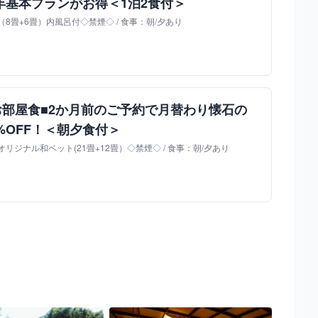
年基本プランがお得＜1泊2食付＞
8畳+6畳）内風呂付◇禁煙◇ / 食事：朝/夕あり
お部屋食■2か月前のご予約で月替わり懐石の
%OFF！＜朝夕食付＞
ジナル和ベット(21畳+12畳）◇禁煙◇ / 食事：朝/夕あり