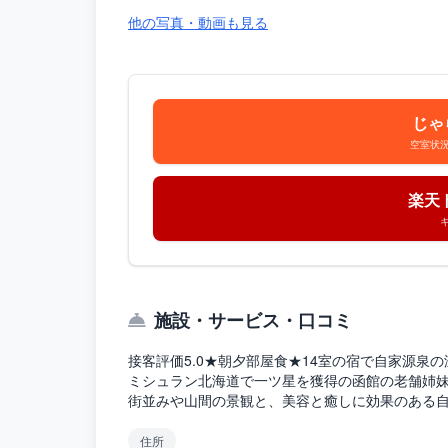
他の写真・動画も見る
じゃ
空室状
楽天
施設・サービス・口コミ
接客評価5.0★朝夕部屋食★14室の宿で自家源泉
ミシュラン北海道で一ツ星を獲得の函館の老舗姉
街並みや山間の景観と、美容と癒しに効果のある
住所