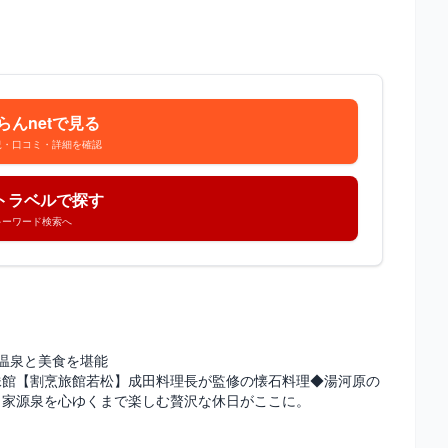
らんnetで見る
況・口コミ・詳細を確認
トラベルで探す
キーワード検索へ
の温泉と美食を堪能
妹館【割烹旅館若松】成田料理長が監修の懐石料理◆湯河原の
自家源泉を心ゆくまで楽しむ贅沢な休日がここに。