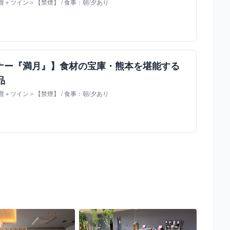
＋ツイン＞【禁煙】 / 食事：朝/夕あり
ナー『満月』】食材の宝庫・熊本を堪能する
品
＋ツイン＞【禁煙】 / 食事：朝/夕あり