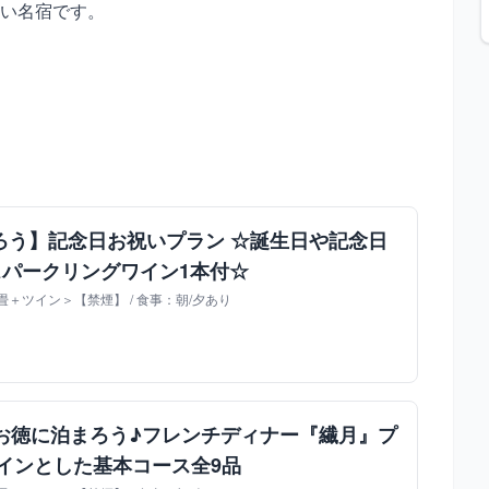
い名宿です。
ろう】記念日お祝いプラン ☆誕生日や記念日
スパークリングワイン1本付☆
＋ツイン＞【禁煙】 / 食事：朝/夕あり
》お徳に泊まろう♪フレンチディナー『繊月』プ
メインとした基本コース全9品