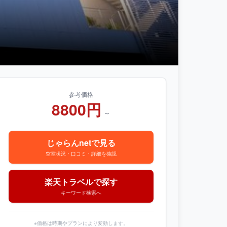
参考価格
8800円
～
じゃらんnetで見る
空室状況・口コミ・詳細を確認
楽天トラベルで探す
キーワード検索へ
※価格は時期やプランにより変動します。