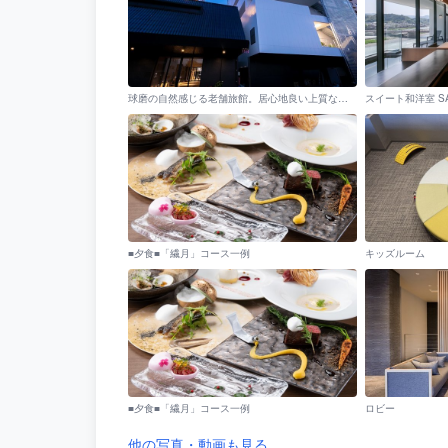
球磨の自然感じる老舗旅館。居心地良い上質な空間でお出迎えいたします。
スイート和洋室 SA
■夕食■「繊月」コース一例
キッズルーム
■夕食■「繊月」コース一例
ロビー
他の写真・動画も見る