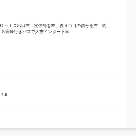
IC ～ＩＣ出口右、次信号を左、後４つ目の信号を右、約
Ｂ＆Ｓ宮崎行きバスで人吉インター下車
4.6