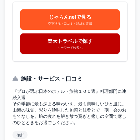
じゃらんnetで見る
空室状況・口コミ・詳細を確認
楽天トラベルで探す
キーワード検索へ
施設・サービス・口コミ
『プロが選ぶ日本のホテル・旅館１００選』料理部門に連
続入選
その季節に最も深まる味わいを、最も美味しいひと皿に。
山海の味覚、彩りを吟味した旬菜と佳肴とで一期一会のお
もてなしを。旅の疲れを解き放つ寛ぎと癒しの空間で癒し
のひとときをお過ごしください。
住所