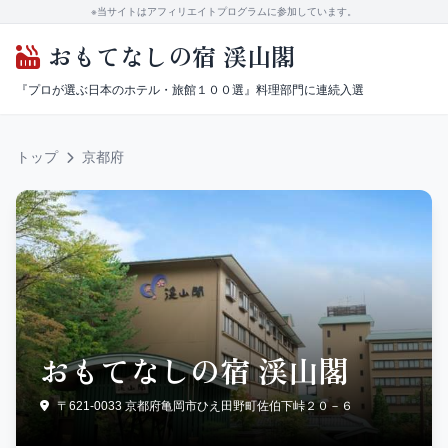
※当サイトはアフィリエイトプログラムに参加しています。
おもてなしの宿 渓山閣
『プロが選ぶ日本のホテル・旅館１００選』料理部門に連続入選
トップ
京都府
おもてなしの宿 渓山閣
〒621-0033 京都府亀岡市ひえ田野町佐伯下峠２０－６