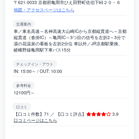
〒621-0033 京都府亀岡市ひえ田野町佐伯下峠２０－６
地図・アクセスページはこちら
交通案内
車／東名高速～名神高速大山崎ICから京都縦貫道へ～京都
縦貫道（沓掛IC）～亀岡IC～3つ目の信号を左折2～3分で
湯の花温泉の看板を左折2分位 車以外／JR京都駅乗換、
嵯峨野線亀岡駅下車バス15分
チェックイン・アウト
IN: 15:00～ / OUT: 10:00
参考料金
12100円～
口コミ
【口コミ件数】71 ／ 【口コミ評点】
3.9
口コミページはこちら