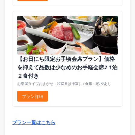
【お日にち限定お手頃会席プラン】価格
を抑えて品数は少なめのお手軽会席♪ 1泊
２食付き
お部屋タイプおまかせ（和室又は洋室） / 食事：朝/夕あり
プラン詳細
プラン一覧はこちら