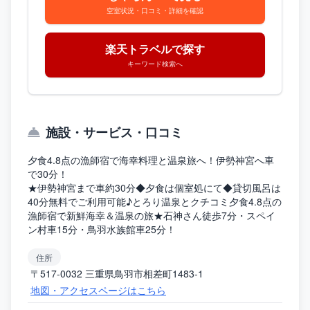
空室状況・口コミ・詳細を確認
楽天トラベルで探す
キーワード検索へ
施設・サービス・口コミ
夕食4.8点の漁師宿で海幸料理と温泉旅へ！伊勢神宮へ車
で30分！
★伊勢神宮まで車約30分◆夕食は個室処にて◆貸切風呂は
40分無料でご利用可能♪とろり温泉とクチコミ夕食4.8点の
漁師宿で新鮮海幸＆温泉の旅★石神さん徒歩7分・スペイ
ン村車15分・鳥羽水族館車25分！
住所
〒517-0032 三重県鳥羽市相差町1483-1
地図・アクセスページはこちら