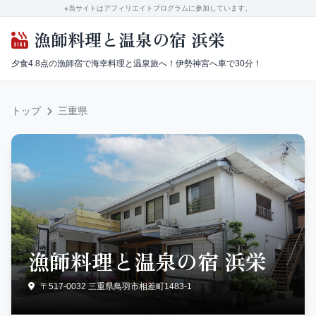
※当サイトはアフィリエイトプログラムに参加しています。
漁師料理と温泉の宿 浜栄
夕食4.8点の漁師宿で海幸料理と温泉旅へ！伊勢神宮へ車で30分！
トップ
三重県
漁師料理と温泉の宿 浜栄
〒517-0032 三重県鳥羽市相差町1483-1