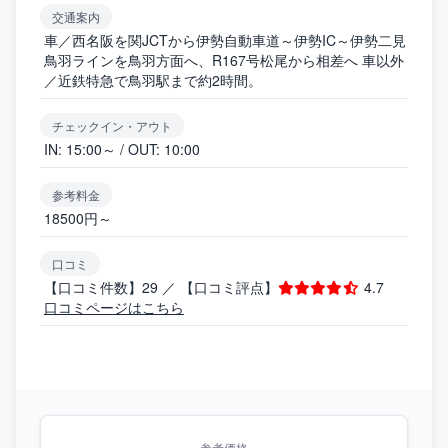
交通案内
車／西名阪を関JCTから伊勢自動車道～伊勢IC～伊勢二見
鳥羽ラインを鳥羽方面へ、R167号松尾から相差へ 車以外
／近鉄特急で鳥羽駅まで約2時間。
チェックイン・アウト
IN: 15:00～ / OUT: 10:00
参考料金
18500円～
口コミ
【口コミ件数】29 ／ 【口コミ評点】
4.7
口コミページはこちら
参考価格