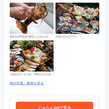
新鮮な伊勢海老を豪快にさばきます
大将おまかせプラン
大将お任せ（2人前） 伊勢えびをお造り・塩焼・塩ゆでで
他の写真・動画も見る
じゃらんnetで見る