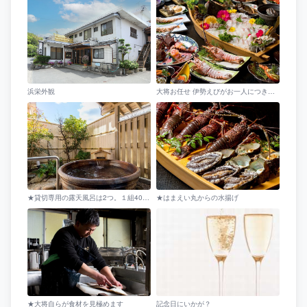
浜栄外観
大将お任せ 伊勢えびがお一人につき３匹（塩ゆで、焼き、蒸し） /例（2人前）
★貸切専用の露天風呂は2つ。１組40分貸切無料（到着時に予約を）
★はまえい丸からの水揚げ
★大将自らが食材を見極めます
記念日にいかが？