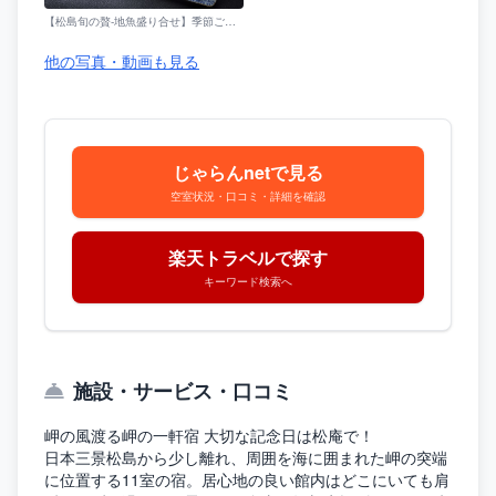
【松島旬の贅‐地魚盛り合せ】季節ごとの違いも楽しめる、朝獲れ新鮮なお造りです。（写真はイメージです）
他の写真・動画も見る
じゃらんnetで見る
空室状況・口コミ・詳細を確認
楽天トラベルで探す
キーワード検索へ
施設・サービス・口コミ
岬の風渡る岬の一軒宿 大切な記念日は松庵で！
日本三景松島から少し離れ、周囲を海に囲まれた岬の突端
に位置する11室の宿。居心地の良い館内はどこにいても肩