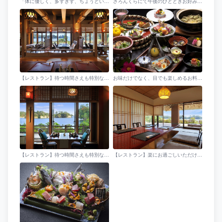
「体に優しく、多すぎず、ちょうどいい量」を心掛け、食材の味を最大限に活かしたお料理を。（お料理一例）
さろんくらにて午後のひとときお好みのお飲み物でお寛ぎ下さい。
【レストラン】待つ時間さえも特別なひとときに。移り変わる松島の景色が、お料理に彩りを添えます。
お味だけでなく、目でも楽しめるお料理を。季節毎の心踊る時間をお届けいたします。（お料理イメージ）
【レストラン】待つ時間さえも特別なひとときに。移り変わる松島の景色が、お料理に彩りを添えます。
【レストラン】楽にお過ごしいただける、掘りごたつのお席もございます。