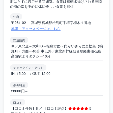
肘はらずに過ごせる雰囲気。食事は毎朝水揚げされる三陸
の海の幸を中心に体に優しい食事を提供
住所
〒981-0211 宮城県宮城郡松島町手樽字梅木１番地
地図・アクセスページはこちら
交通案内
車／東北道～大和IC～松島方面へ向かいさらに奥松島（鳴
瀬町）方面へ40分 車以外／東北新幹線仙台駅経由仙石線
高城駅よりタクシー10分
チェックイン・アウト
IN: 15:00～ / OUT: 12:00
参考料金
28600円～
口コミ
【口コミ件数】8 ／ 【口コミ評点】
5