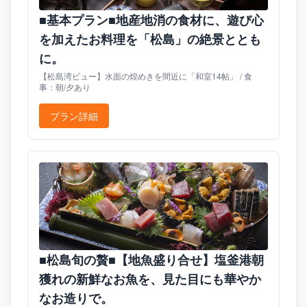
■基本プラン■地産地消の食材に、遊び心
を加えたお料理を「松島」の絶景ととも
に。
【松島湾ビュー】水面の煌めきを間近に「和室14帖」 / 食
事：朝/夕あり
プラン詳細
■松島旬の贅■【地魚盛り合せ】塩釜港朝
獲れの新鮮なお魚を、見た目にも華やか
なお造りで。