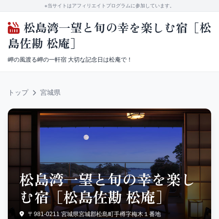
※当サイトはアフィリエイトプログラムに参加しています。
松島湾一望と旬の幸を楽しむ宿［松
島佐勘 松庵］
岬の風渡る岬の一軒宿 大切な記念日は松庵で！
トップ
宮城県
松島湾一望と旬の幸を楽し
む宿［松島佐勘 松庵］
〒981-0211 宮城県宮城郡松島町手樽字梅木１番地