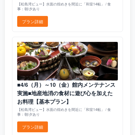
【松島湾ビュー】水面の煌めきを間近に「和室14帖」 / 食
事：朝/夕あり
プラン詳細
■4/6（月）～10（金）館内メンテナンス
実施■地産地消の食材に遊び心を加えた
お料理【基本プラン】
【松島湾ビュー】水面の煌めきを間近に「和室14帖」 / 食
事：朝/夕あり
プラン詳細