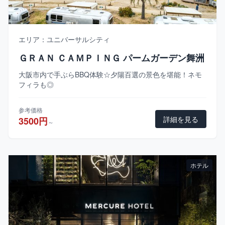
エリア：ユニバーサルシティ
ＧＲＡＮ ＣＡＭＰＩＮＧ パームガーデン舞洲
大阪市内で手ぶらBBQ体験☆夕陽百選の景色を堪能！ネモ
フィラも◎
参考価格
詳細を見る
3500円
～
ホテル