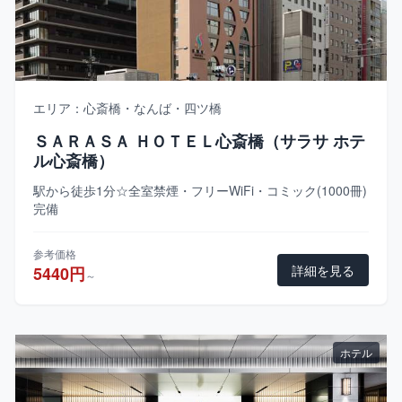
エリア：心斎橋・なんば・四ツ橋
ＳＡＲＡＳＡ ＨＯＴＥＬ心斎橋（サラサ ホテ
ル心斎橋）
駅から徒歩1分☆全室禁煙・フリーWiFi・コミック(1000冊)
完備
参考価格
詳細を見る
5440円
～
ホテル