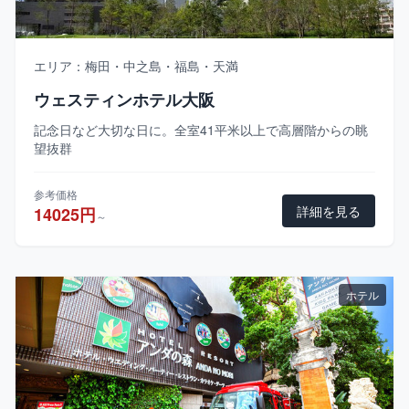
エリア：梅田・中之島・福島・天満
ウェスティンホテル大阪
記念日など大切な日に。全室41平米以上で高層階からの眺
望抜群
参考価格
詳細を見る
14025円
～
ホテル