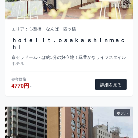
エリア：心斎橋・なんば・四ツ橋
ｈｏｔｅｌ ｉｔ．ｏｓａｋａ ｓｈｉｎｍａｃ
ｈｉ
京セラドームへは約5分の好立地！緑豊かなライフスタイル
ホテル
参考価格
詳細を見る
4770円
～
ホテル