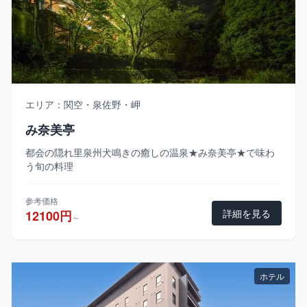
エリア：関空・泉佐野・岬
み奈美亭
都会の隠れ里泉州犬鳴きの癒しの温泉★み奈美亭★で味わ
う旬の料理
参考価格
詳細を見る
12100円
～
ホテル