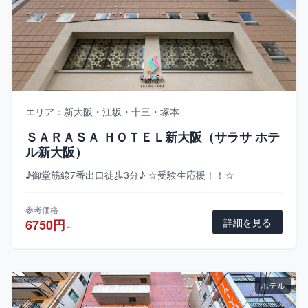
エリア：新大阪・江坂・十三・塚本
ＳＡＲＡＳＡ ＨＯＴＥＬ新大阪（サラサ ホテ
ル新大阪）
♪御堂筋線7番出口徒歩3分♪ ☆受験生応援！！☆
参考価格
詳細を見る
6750円
～
ホテル