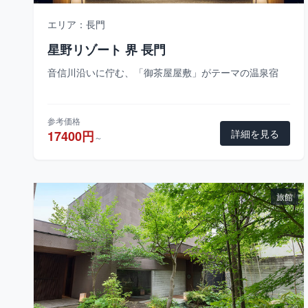
エリア：長門
星野リゾート 界 長門
音信川沿いに佇む、「御茶屋屋敷」がテーマの温泉宿
参考価格
詳細を見る
17400円
～
旅館