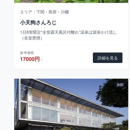
エリア：下関・長府・川棚
小天狗さんろじ
1日8室限定“全室露天風呂付離れ”温泉は源泉かけ流し
（全室禁煙）
参考価格
詳細を見る
17000円
～
旅館