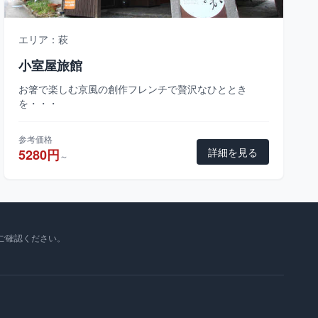
エリア：萩
小室屋旅館
お箸で楽しむ京風の創作フレンチで贅沢なひととき
を・・・
参考価格
詳細を見る
5280円
～
ご確認ください。