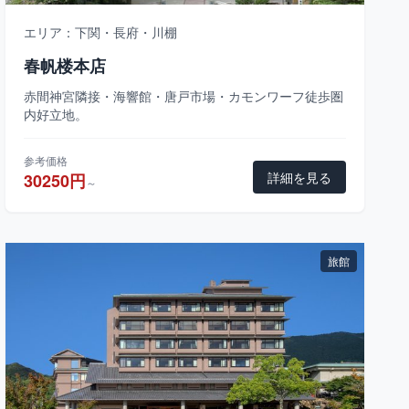
エリア：下関・長府・川棚
春帆楼本店
赤間神宮隣接・海響館・唐戸市場・カモンワーフ徒歩圏
内好立地。
参考価格
詳細を見る
30250円
～
旅館