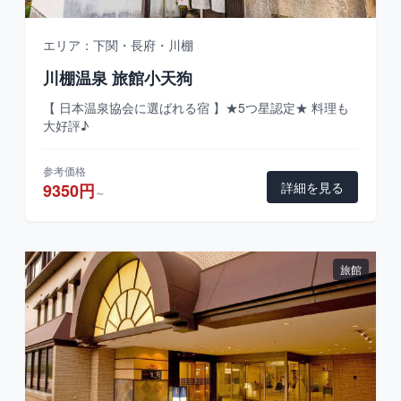
エリア：下関・長府・川棚
川棚温泉 旅館小天狗
【 日本温泉協会に選ばれる宿 】★5つ星認定★ 料理も
大好評♪
参考価格
詳細を見る
9350円
～
旅館