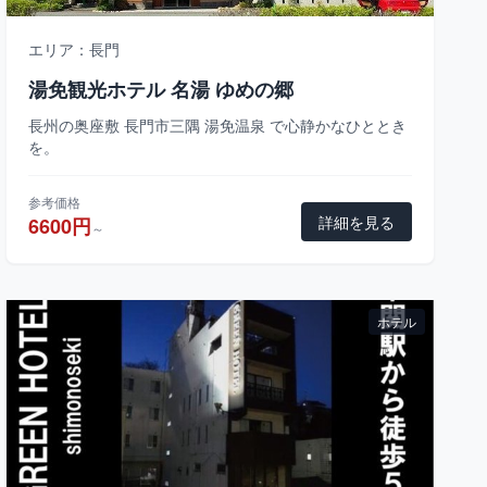
エリア：長門
湯免観光ホテル 名湯 ゆめの郷
長州の奥座敷 長門市三隅 湯免温泉 で心静かなひととき
を。
参考価格
詳細を見る
6600円
～
ホテル