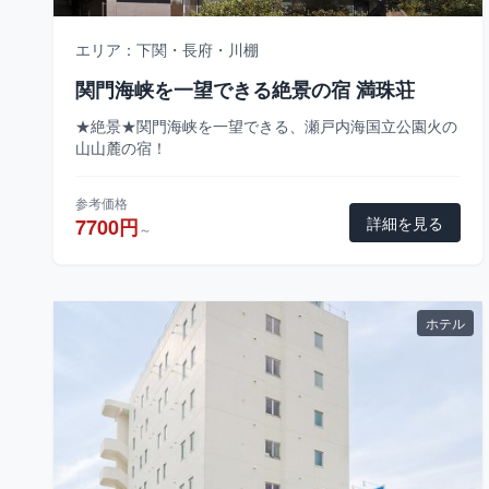
エリア：下関・長府・川棚
関門海峡を一望できる絶景の宿 満珠荘
★絶景★関門海峡を一望できる、瀬戸内海国立公園火の
山山麓の宿！
参考価格
詳細を見る
7700円
～
ホテル