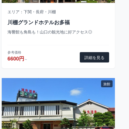
エリア：下関・長府・川棚
川棚グランドホテルお多福
海響館も角島も！山口の観光地に好アクセス◎
参考価格
詳細を見る
6600円
～
旅館