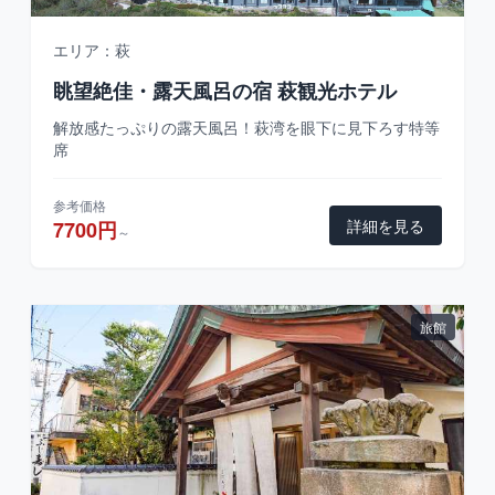
エリア：萩
眺望絶佳・露天風呂の宿 萩観光ホテル
解放感たっぷりの露天風呂！萩湾を眼下に見下ろす特等
席
参考価格
詳細を見る
7700円
～
旅館